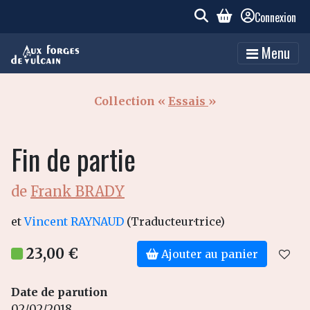
Connexion
Menu
Collection «
Essais
»
Fin de partie
de
Frank BRADY
et
Vincent RAYNAUD
(Traducteur·trice)
23,00 €
Ajouter au panier
Date de parution
02/02/2018