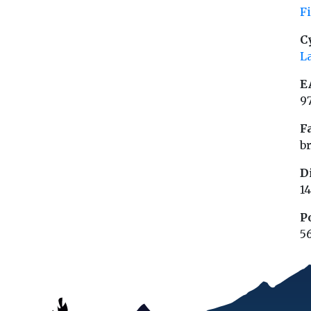
F
C
L
E
9
F
b
D
14
P
5