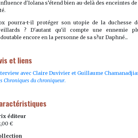
influence d'Iolana s’étend bien au-delà des enceintes de
té.
ox pourra-t-il protéger son utopie de la duchesse d
reillards ? D'autant qu'il compte une ennemie pl
edoutable encore en la personne de sa s?ur Daphné...
vis et liens
nterview avec Claire Duvivier et Guillaume Chamanadjia
s Chroniques du chroniqueur
.
aractéristiques
rix éditeur
2,00 €
ollection