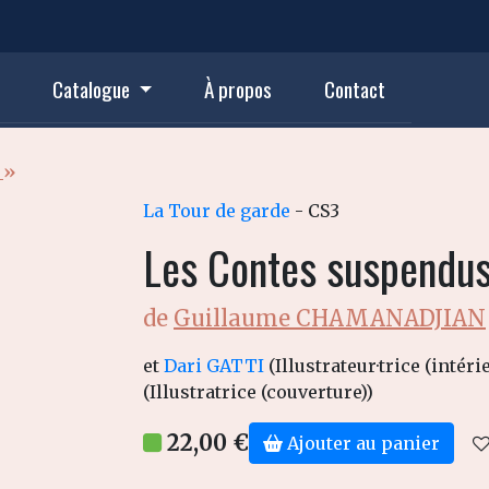
Catalogue
À propos
Contact
n
»
La Tour de garde
- CS3
Les Contes suspendu
de
Guillaume CHAMANADJIAN
et
Dari GATTI
(Illustrateur·trice (intérie
(Illustratrice (couverture))
22,00 €
Ajouter au panier