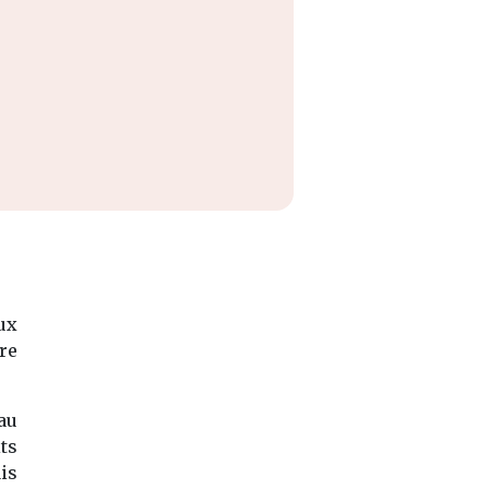
ux
re
au
its
is