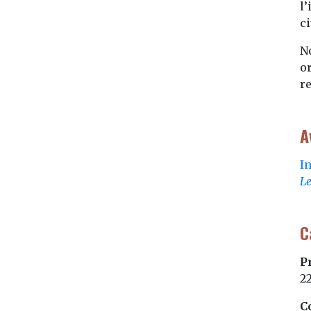
l’
ci
N
o
r
A
I
Le
C
P
2
C