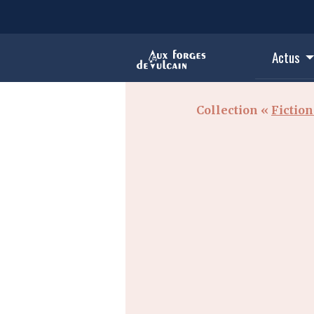
Actus
Collection «
Fictio