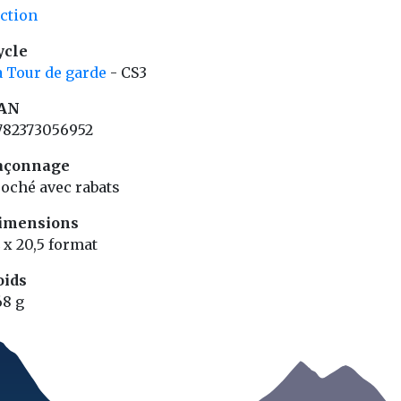
iction
ycle
a Tour de garde
- CS3
AN
782373056952
açonnage
roché avec rabats
imensions
 x 20,5 format
oids
68 g