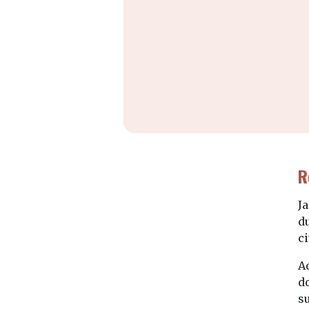
R
J
d
ci
A
do
s