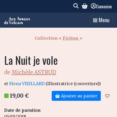
Connexion
Menu
Collection «
Fiction
»
La Nuit je vole
de
Michèle ASTRUD
et
Elena VIEILLARD
(Illustratrice (couverture))
19,00 €
Ajouter au panier
Date de parution
05/01/2018