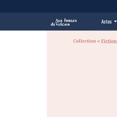
Actus
Collection «
Fictio