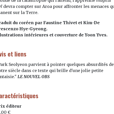
onde de la catastrophe qui l'attend, l'apprentie
magical
rl
devra compter sur Aroa pour affronter les menaces q
anent sur la Terre.
raduit du coréen par Faustine Thivet et Kim-De
rescenzo Hye-Gyeong.
llustrations intérieures et couverture de Yoon Yves.
vis et liens
Park Seolyeon parvient à pointer quelques absurdités de
tre siècle dans ce texte qui brille d'une jolie petite
ntaisie."
LE NOUVEL OBS
aractéristiques
rix éditeur
8,00 €