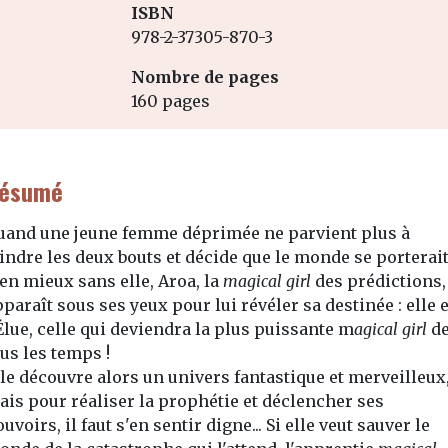
ISBN
978-2-37305-870-3
Nombre de pages
160 pages
ésumé
uand une jeune femme déprimée ne parvient plus à
oindre les deux bouts et décide que le monde se porterai
en mieux sans elle, Aroa, la
magical girl
des prédictions,
paraît sous ses yeux pour lui révéler sa destinée : elle 
Élue, celle qui deviendra la plus puissante m
agical girl
d
us les temps !
lle découvre alors un univers fantastique et merveilleux
ais pour réaliser la prophétie et déclencher ses
uvoirs, il faut s'en sentir digne... Si elle veut sauver le