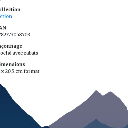
ollection
iction
AN
782373058703
açonnage
roché avec rabats
imensions
4 x 20,5 cm format