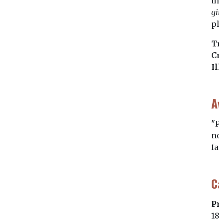
m
gi
pl
T
C
I
A
"
no
fa
C
P
1