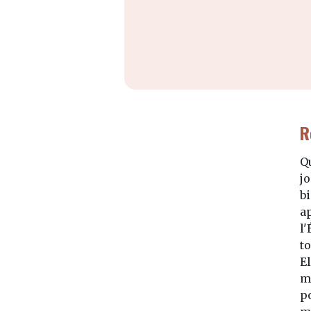
R
Q
j
bi
ap
l'
to
E
m
po