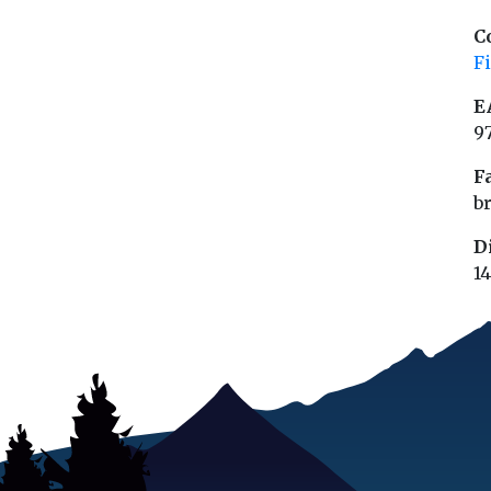
C
F
E
9
F
b
D
1