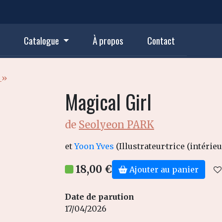
Catalogue
À propos
Contact
n
»
Magical Girl
de
Seolyeon PARK
et
Yoon Yves
(Illustrateur·trice (intérieu
18,00 €
Ajouter au panier
Date de parution
17/04/2026