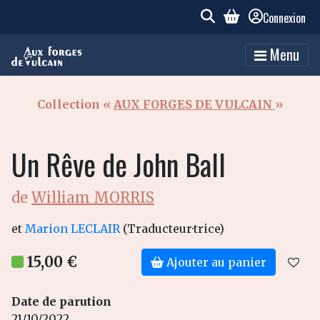
Connexion
Menu
Collection «
AUX FORGES DE VULCAIN
»
Un Rêve de John Ball
de
William MORRIS
et
Marion LECLAIR
(Traducteur·trice)
15,00 €
Ajouter au panier
Date de parution
21/10/2022