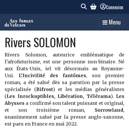
Connexion
Menu
Rivers SOLOMON
Rivers Solomon, auteurice emblématique de
l’afrofuturisme, est une personne non-binaire. Né
aux États-Unis, iel vit désormais au Royaume-
Uni.
L’Incivilité des fantômes
,
son premier
roman, a été salué dès sa parution par la presse
spécialisée
(
Bifrost
)
et les médias généralistes
(
Les Inrockuptibles, Libération,
Télérama
).
Les
Abysses
a confirmé son talent puissant et original,
et son troisième roman,
Sorrowland
,
unanimement salué par la presse anglo-saxonne,
est paru en France en mai 2022.