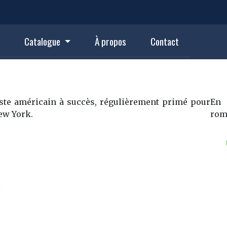
Catalogue
À propos
Contact
iste américain à succès, régulièrement primé pour
En 
New York.
rom