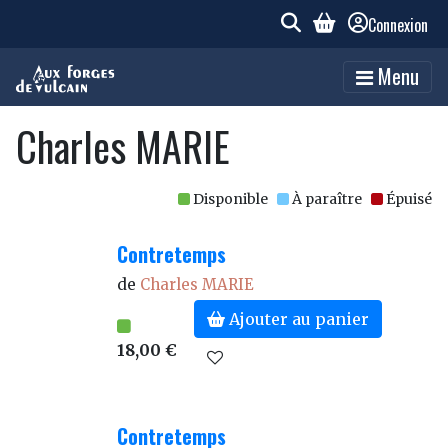
Connexion
Menu
Charles MARIE
Disponible
À paraître
Épuisé
Contretemps
de
Charles MARIE
Ajouter au panier
18,00 €
Contretemps