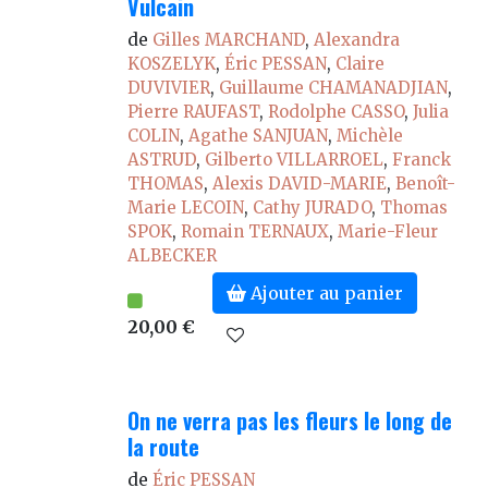
Vulcain
de
Gilles MARCHAND
,
Alexandra
KOSZELYK
,
Éric PESSAN
,
Claire
DUVIVIER
,
Guillaume CHAMANADJIAN
,
Pierre RAUFAST
,
Rodolphe CASSO
,
Julia
COLIN
,
Agathe SANJUAN
,
Michèle
ASTRUD
,
Gilberto VILLARROEL
,
Franck
THOMAS
,
Alexis DAVID-MARIE
,
Benoît-
Marie LECOIN
,
Cathy JURADO
,
Thomas
SPOK
,
Romain TERNAUX
,
Marie-Fleur
ALBECKER
Ajouter au panier
20,00 €
On ne verra pas les fleurs le long de
la route
de
Éric PESSAN